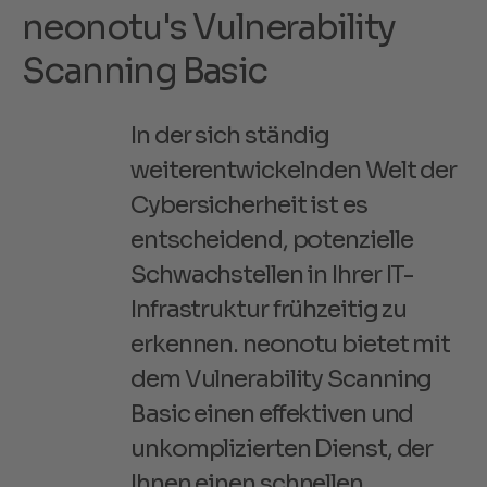
n
e
o
n
o
t
u
'
s
V
u
l
n
e
r
a
b
i
l
i
t
y
S
c
a
n
n
i
n
g
B
a
s
i
c
In der sich ständig
weiterentwickelnden Welt der
Cybersicherheit ist es
entscheidend, potenzielle
Schwachstellen in Ihrer IT-
Infrastruktur frühzeitig zu
erkennen. neonotu bietet mit
dem Vulnerability Scanning
Basic einen effektiven und
unkomplizierten Dienst, der
Ihnen einen schnellen