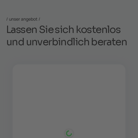
unser angebot
L
a
s
s
e
n
S
i
e
s
i
c
h
k
o
s
t
e
n
l
o
s
u
n
d
u
n
v
e
r
b
i
n
d
l
i
c
h
b
e
r
a
t
e
n