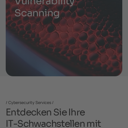
V
u
l
n
e
r
a
b
i
l
i
t
y
S
c
a
n
n
i
n
g
Cybersecurity Services
E
n
t
d
e
c
k
e
n
S
i
e
I
h
r
e
I
T
-
S
c
h
w
a
c
h
s
t
e
l
l
e
n
m
i
t