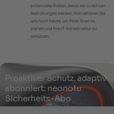
potenzielle Risiken, bevor sie zu echten
Bedrohungen werden. Kontaktieren Sie
uns noch heute, um Ihren Scan zu
planen und Ihre IT-Infrastruktur zu
schützen.
P
r
o
a
k
t
i
v
e
r
S
c
h
u
t
z
,
a
d
a
p
t
i
v
a
b
o
n
n
i
e
r
t
:
n
e
o
n
o
t
u
S
i
c
h
e
r
h
e
i
t
s
-
A
b
o