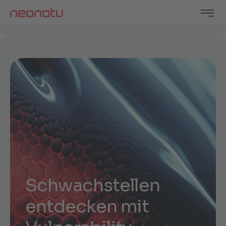
S
c
h
w
a
c
h
s
t
e
l
l
e
n
e
n
t
d
e
c
k
e
n
m
i
t