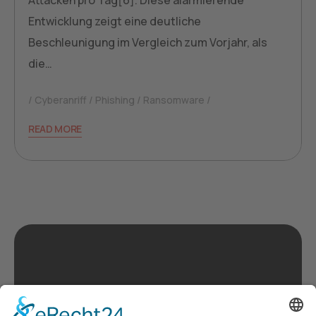
Attacken pro Tag[6]. Diese alarmierende
Entwicklung zeigt eine deutliche
Beschleunigung im Vergleich zum Vorjahr, als
die…
Cyberanriff
Phishing
Ransomware
READ MORE