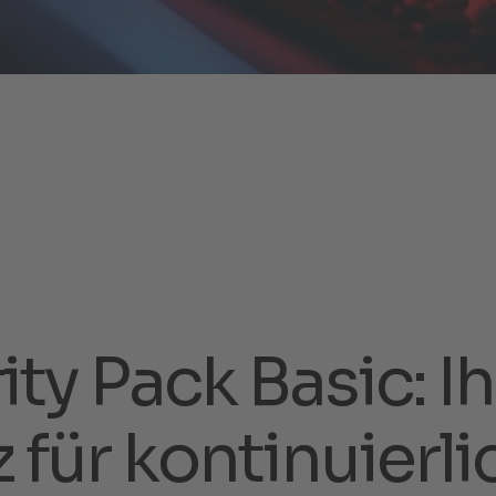
r
i
t
y
P
a
c
k
B
a
s
i
c
:
I
h
z
f
ü
r
k
o
n
t
i
n
u
i
e
r
l
i