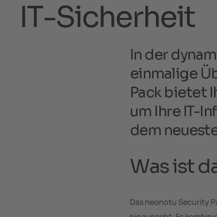
I
T
-
S
i
c
h
e
r
h
e
i
t
In der dynam
einmalige Üb
Pack bietet 
um Ihre IT-In
dem neuesten
Was ist d
Das neonotu Security Pa
hinausgeht. Es kombinie