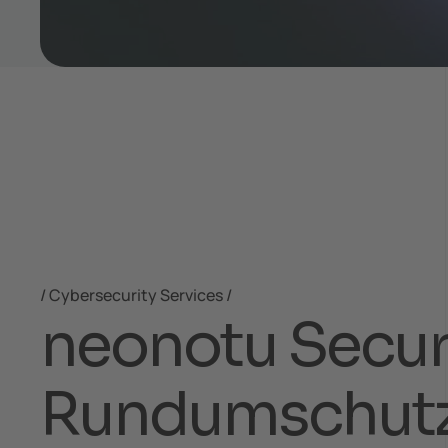
Cybersecurity Services
n
e
o
n
o
t
u
S
e
c
u
R
u
n
d
u
m
s
c
h
u
t