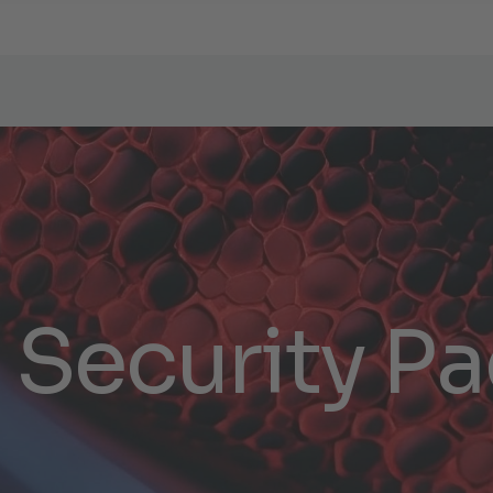
S
e
c
u
r
i
t
y
P
a