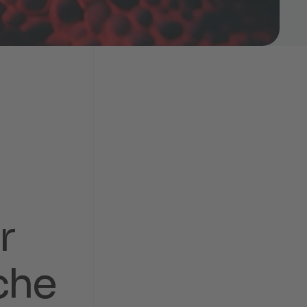
r
c
h
e