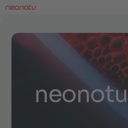
n
e
o
n
o
t
u