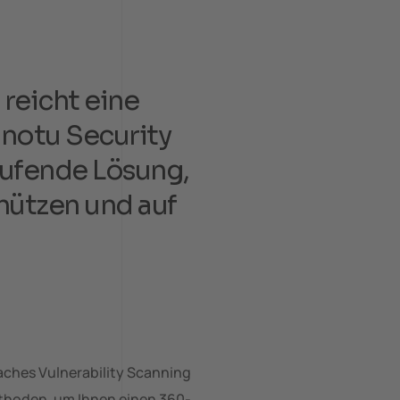
reicht eine
onotu Security
aufende Lösung,
chützen und auf
faches Vulnerability Scanning
ethoden, um Ihnen einen 360-