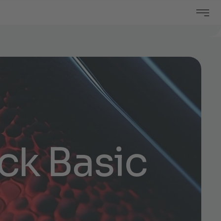
c
k
B
a
s
i
c