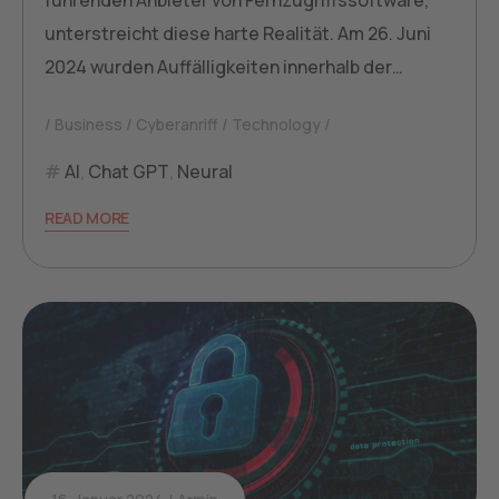
führenden Anbieter von Fernzugriffssoftware,
unterstreicht diese harte Realität. Am 26. Juni
2024 wurden Auffälligkeiten innerhalb der…
Business
Cyberanriff
Technology
AI
,
Chat GPT
,
Neural
READ MORE