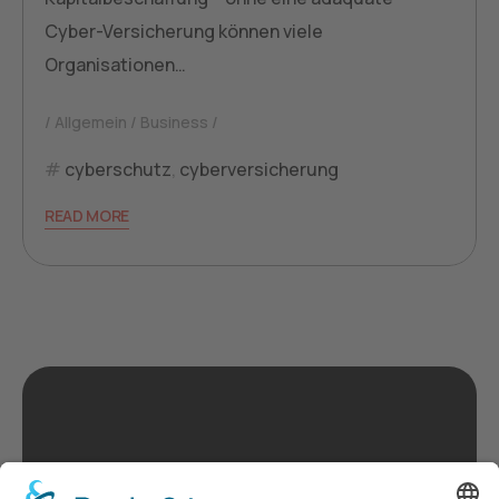
Cyber-Versicherung können viele
Organisationen…
Allgemein
Business
cyberschutz
,
cyberversicherung
READ MORE